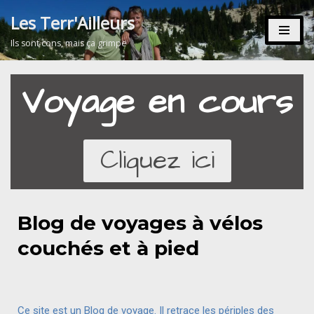
Les Terr'Ailleurs
Aller
Ils sont cons, mais ça grimpe
au
contenu
Voyage en cours
Cliquez ici
Blog de voyages à vélos
couchés et à pied
Ce site est un Blog de voyage. Il retrace les périples des