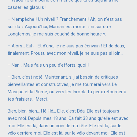
– Waou ! J’ai à peine commencé que tu es déjà là à me
casser les glaouis !
– N’empêche ! Un réveil ? Franchement ! Ah, on n’est pas
sur du « Aujourd’hui, Maman est morte. » ni sur du «
Longtemps, je me suis couché de bonne heure ».
– Alors… Euh… Et d’une, je ne suis pas écrivain ! Et de deux,
finalement, Proust, avec mon réveil, je ne suis pas si loin…
– Nan… Mais fais un peu d’efforts, quoi !
– Bien, c’est noté. Maintenant, si j’ai besoin de critiques
bienveillantes et constructives, je me tournerai vers Le
Masque et la Plume, ou vers les Inrock. Tu peux retourner à
tes fraisiers… Merci…
Bien, bien, bien… Hé Hé… Elle, c’est Béa. Elle est toujours
avec moi. Depuis mes 18 ans. Ça fait 33 ans qu’elle est avec
moi. Elle est là, dans un coin de ma tête. Elle est là, sur le
vélo derrière moi. Elle est là, sur le vélo devant moi. Elle est