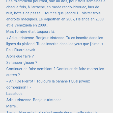
Béa m’emmena pourtant, sac au dos, pour trois semaines à
chaque fois, à l’arrache, en mode rando-bivouac, bus de
nuit, hôtels de passe – tout ce que j’adore ! – visiter trois
endroits magiques. Le Rajasthan en 2007, l’Islande en 2008,
et le Vénézuéla en 2009…
Mais l’ombre était toujours là.
« Adieu tristesse. Bonjour tristesse. Tu es inscrite dans les
lignes du plafond. Tu es inscrite dans les yeux que j’aime. »
Paul Éluard savait.
Alors que faire ?
Se laisser glisser ?
Continuer de faire semblant ? Continuer de faire marrer les
autres ?
« Ah ! Ce Pierrot ! Toujours la banane ! Quel joyeux
compagnon ! »
Lassitude.
Adieu tristesse. Bonjour tristesse…
Marre…
Tiens… Mon pote Lolo s’est pendu durant cette période…