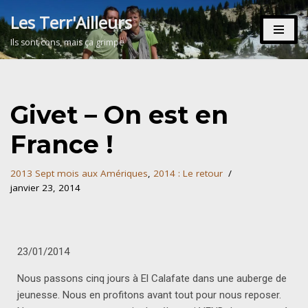
Les Terr'Ailleurs
Aller
Ils sont cons, mais ça grimpe
au
contenu
Givet – On est en
France !
2013 Sept mois aux Amériques
,
2014 : Le retour
janvier 23, 2014
23/01/2014
Nous passons cinq jours à El Calafate dans une auberge de
jeunesse. Nous en profitons avant tout pour nous reposer.