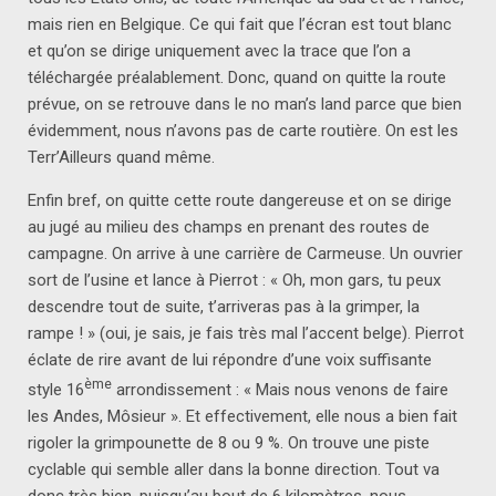
mais rien en Belgique. Ce qui fait que l’écran est tout blanc
et qu’on se dirige uniquement avec la trace que l’on a
téléchargée préalablement. Donc, quand on quitte la route
prévue, on se retrouve dans le no man’s land parce que bien
évidemment, nous n’avons pas de carte routière. On est les
Terr’Ailleurs quand même.
Enfin bref, on quitte cette route dangereuse et on se dirige
au jugé au milieu des champs en prenant des routes de
campagne. On arrive à une carrière de Carmeuse. Un ouvrier
sort de l’usine et lance à Pierrot : « Oh, mon gars, tu peux
descendre tout de suite, t’arriveras pas à la grimper, la
rampe ! » (oui, je sais, je fais très mal l’accent belge). Pierrot
éclate de rire avant de lui répondre d’une voix suffisante
ème
style 16
arrondissement : « Mais nous venons de faire
les Andes, Môsieur ». Et effectivement, elle nous a bien fait
rigoler la grimpounette de 8 ou 9 %. On trouve une piste
cyclable qui semble aller dans la bonne direction. Tout va
donc très bien, puisqu’au bout de 6 kilomètres, nous