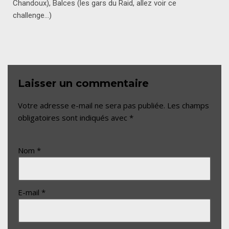
Chandoux), Balces (les gars du Raid, allez voir ce
challenge…)
Laisser un commentaire
Votre adresse e-mail ne sera pas publiée.
Les champs
obligatoires sont indiqués avec
*
Nom
*
E-mail
*