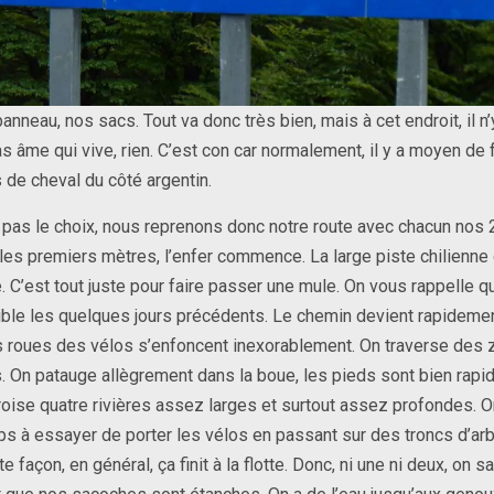
anneau, nos sacs. Tout va donc très bien, mais à cet endroit, il n’
s âme qui vive, rien. C’est con car normalement, il y a moyen de f
de cheval du côté argentin.
 pas le choix, nous reprenons donc notre route avec chacun nos 
es premiers mètres, l’enfer commence. La large piste chilienne
e. C’est tout juste pour faire passer une mule. On vous rappelle 
rrible les quelques jours précédents. Le chemin devient rapidemen
s roues des vélos s’enfoncent inexorablement. On traverse des
 On patauge allègrement dans la boue, les pieds sont bien rap
roise quatre rivières assez larges et surtout assez profondes. 
s à essayer de porter les vélos en passant sur des troncs d’ar
e façon, en général, ça finit à la flotte. Donc, ni une ni deux, on sa