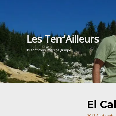
Aller
au
contenu
Les Terr'Ailleurs
Ils sont cons, mais ça grimpe
El Ca
2013 Sept mois 