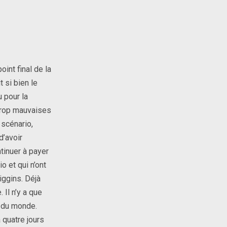
int final de la
 si bien le
 pour la
 trop mauvaises
 scénario,
d’avoir
tinuer à payer
o et qui n’ont
iggins. Déjà
 Il n’y a que
t du monde.
 quatre jours