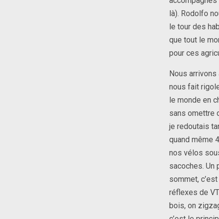
accompagnés de
là). Rodolfo n
le tour des hab
que tout le mon
pour ces agricu
Nous arrivons 
nous fait rigo
le monde en ch
sans omettre d
je redoutais ta
quand même 40
nos vélos sous
sacoches. Un p
sommet, c’est 
réflexes de VT
bois, on zigzag
c’est le princi