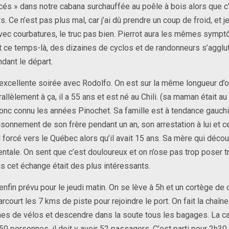
cés » dans notre cabana surchauffée au poêle à bois alors que c’
. Ce n’est pas plus mal, car j’ai dû prendre un coup de froid, et 
vec courbatures, le truc pas bien. Pierrot aura les mêmes symp
 ce temps-là, des dizaines de cyclos et de randonneurs s’agglut
ndant le départ.
xcellente soirée avec Rodolfo. On est sur la même longueur d’
allèlement à ça, il a 55 ans et est né au Chili. (sa maman était au 
donc connu les années Pinochet. Sa famille est à tendance gauchi
isonnement de son frère pendant un an, son arrestation à lui et c
l forcé vers le Québec alors qu’il avait 15 ans. Sa mère qui déco
entale. On sent que c’est douloureux et on n’ose pas trop poser t
s cet échange était des plus intéressants.
enfin prévu pour le jeudi matin. On se lève à 5h et un cortège de 
rcourt les 7 kms de piste pour rejoindre le port. On fait la chaîn
nes de vélos et descendre dans la soute tous les bagages. La c
50 personnes, il doit y avoir 52 passagers. C’est parti pour 2h30