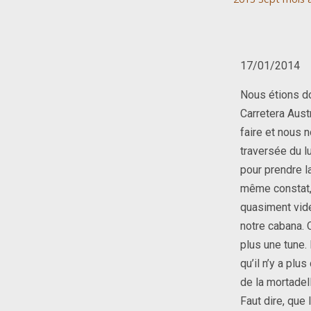
17/01/2014
Nous étions do
Carretera Aust
faire et nous 
traversée du l
pour prendre l
même constat, 
quasiment vidé
notre cabana. 
plus une tune. 
qu’il n’y a plu
de la mortadel
Faut dire, que 