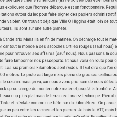
 quelques chiens faméliques (ils ne doivent pas être nourris a
ous expliquera que l’homme débarqué est un fonctionnaire. Réguliè
itations autour du lac pour faire signer des papiers administratif
de va bien. On trouvait déjà que Villa O Higgins était loin de tout,
lteurs, ils sont sur une autre planète.
à Candelario Mansilla en fin de matinée. On décharge tout le maté
ler car tout le monde à des sacoches Ortlieb rouges (sauf nous) e
ie pour retrouver ses affaires (sauf nous). Nous passons la dou
e faire tamponner nos passeports. Et nous voilà en route pour
nt. Les six premiers kilomètres sont raides. Il faut dire que l’on d
0 mètres. La piste est large mais pleine de grosses caillasse
 le crachin, mais ça va, car nous avons pris soin de nous délest
ick up se charge de monter notre matériel jusqu’à la frontière. Ar
beaucoup plus plat mais le terrain est assez technique. Pierrot 
Tiste et s’éclate comme une bête sur dix kilomètres. On passe
ue un peu entre les racines et les pierres. Je hais le VTT, mais b
pal. On est enfin plus souvent sur le vélo qu’à côté. En milieu d’ap