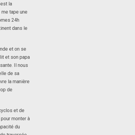
est la
je me tape une
tômes 24h
inent dans le
onde et on se
lit et son papa
sante. Il nous
elle de sa
uvre la manière
rop de
cyclos et de
e pour monter à
apacité du
 de traversée