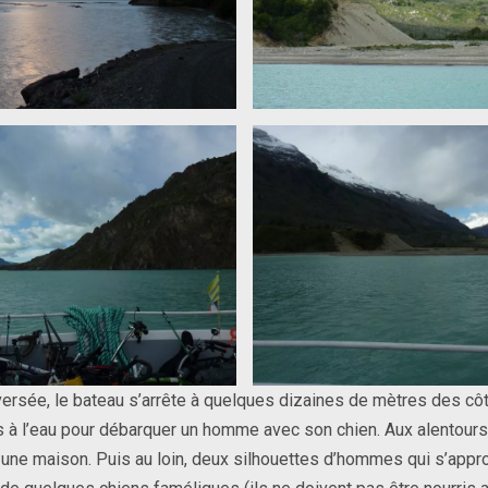
versée, le bateau s’arrête à quelques dizaines de mètres des côt
 à l’eau pour débarquer un homme avec son chien. Aux alentours,
s une maison. Puis au loin, deux silhouettes d’hommes qui s’appr