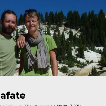
lafate
aux Amériques
,
2014 : Argentine 2
janvier 17, 2014