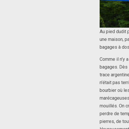
Au pied dudit p
une maison, pa
bagages à dos 
Comme il n’y a
bagages. Dès l
trace argentin
n’était pas te
bourbier où le
marécageuses.
mouillés. On c
perdre de temp
pierres, de tout