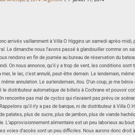
nc arrivés vaillamment à Villa O Higgins un samedi après-midi, po
ral. Le dimanche nous l’avons passé à glandouiller comme on sait
nous rendons en fin de journée au bureau de réservation du bateau
undi. On nous annonce, qu’il y a trop de vent, les conditions sont
a mer, le lac, c’est annulé, peut-être demain. Le lendemain, même
même annulation. Le surlendemain, itou. D’un coup, je me bénis 
 le distributeur automatique de billets à Cochrane et pouvoir con
On rencontre pas mal de cyclos qui n’avaient pas prévu ce scénari
Rappelons qu’il n’y a pas de banque, ni de distributeur à Villa O H
s de patates, plus de sucre, plus de jambon, plus de viande hachée.
le. L’approvisionnement alimentaire est un peu laborieux au bou
les voies d’accès sont un peu difficiles. Nous aurons donc droit à