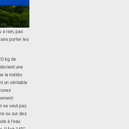
y a rien, pas
aire porter les
20 kg de
 devient une
que la météo
t un véritable
 zones
idement
On ne veut pas
bre ou sur des
ute à l’eau.