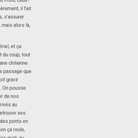
u Frolic ceux-
rement, il fait
s, s’assurer
 mais alors là,
riel, et ça
t du coup, tout
ane chilienne
 ce passage que
oit gravir
s. On pousse
er de nos
rivés au
retrouve ses
 des ponts en
on ça roule,
rès-midi, au