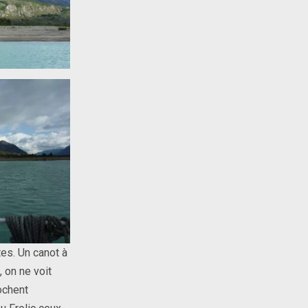
es. Un canot à
 on ne voit
ochent