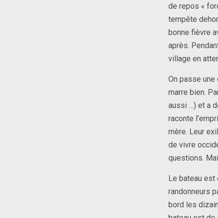
de repos « for
tempête dehors
bonne fièvre a
après. Pendant
village en atte
On passe une e
marre bien. Par
aussi …) et a 
raconte l’empr
mère. Leur exi
de vivre occid
questions. Mai
Le bateau est 
randonneurs pa
bord les dizai
bateau est de 